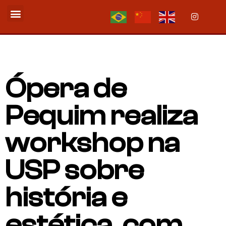
QUEM SOMOS
Ópera de
Pequim realiza
workshop na
USP sobre
história e
estética, com