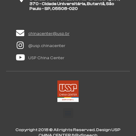
370 - Cidade Universitária, Butantã, São
Paulo - SP, 05508-020
chinacenter@usp.br
@usp.chinacenter
USP China Center
Copyright 2018 © All rights Reserved. Design USP
CHINA CENTER & BySpeech